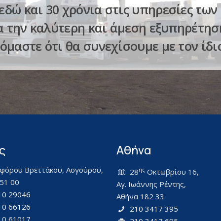
εδώ και 30 χρόνια στις υπηρεσίες των
α την καλύτερη και άμεση εξυπηρέτησ
μαστε ότι θα συνεχίσουμε με τον ίδι
ς
Αθήνα
φόρου Βρεττάκου, Ασγούρου,
ης
28
Οκτωβρίου 16,
51 00
Αγ. Ιωάννης Ρέντης,
10 29046
Αθήνα 182 33
10 66126
210 3417 395
10 61017