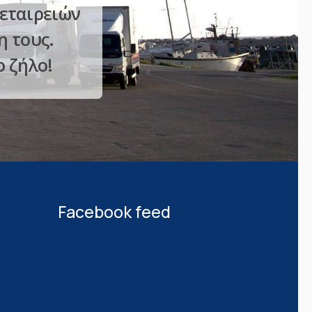
 εταιρειών
η τους.
ο ζήλο!
Facebook feed