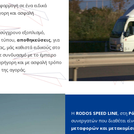
φαρμογή σε ένα ειδικά
ήγορη και ασφαλή
σύγχρονο εξοπλισμό,
 τύπου,
αποθηκεύσεις
, για
ας, μάς καθιστά ειδικούς στο
σε συνδυασμό με το έμπειρο
γρήγορη και με ασφαλή τρόπο
ς της αγοράς.
Η
RODOS SPEED LINE
, στη
Ρ
συνεργατών που διαθέτει είν
μεταφορών και μετακομί