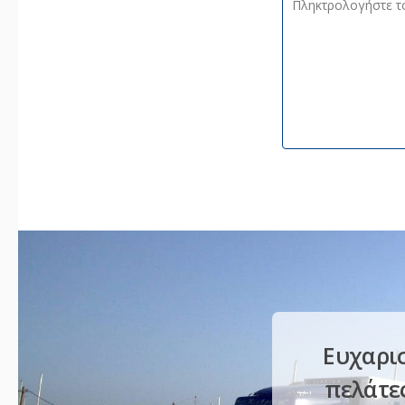
Ευχαρισ
πελάτες