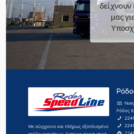
δείχνουν 
μας γι
Υποσχό
Ρόδο
Νικη
Ρόδος 8
224
224
Με σύγχρονο και πλήρως εξοπλισμένο
224
στόλο οχημάτων, έμπειρο προσωπικό