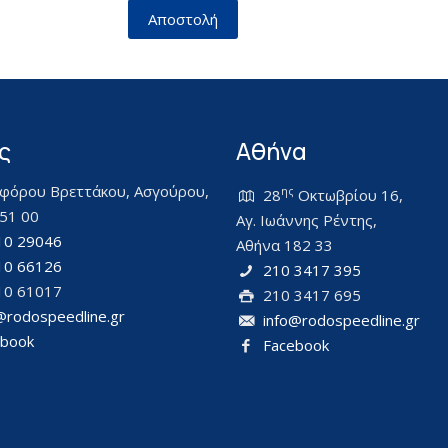
ς
Αθήνα
φόρου Βρεττάκου, Ασγούρου,
ης
28
Οκτωβρίου 16,
51 00
Αγ. Ιωάννης Ρέντης,
10 29046
Αθήνα 182 33
10 66126
210 3417 395
10 61017
210 3417 695
@rodospeedline.gr
info@rodospeedline.gr
ebook
Facebook