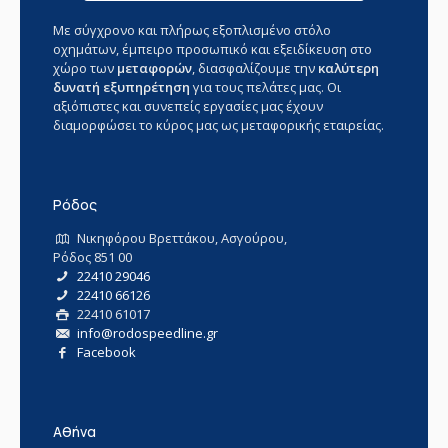
Με σύγχρονο και πλήρως εξοπλισμένο στόλο
οχημάτων, έμπειρο προσωπικό και εξειδίκευση στο
χώρο των
μεταφορών
, διασφαλίζουμε την
καλύτερη
δυνατή εξυπηρέτηση
για τους πελάτες μας. Οι
αξιόπιστες και συνεπείς εργασίες μας έχουν
διαμορφώσει το κύρος μας ως μεταφορικής εταιρείας.
Ρόδος
Νικηφόρου Βρεττάκου, Ασγούρου,
Ρόδος 851 00
22410 29046
22410 66126
22410 61017
info@rodospeedline.gr
Facebook
Αθήνα