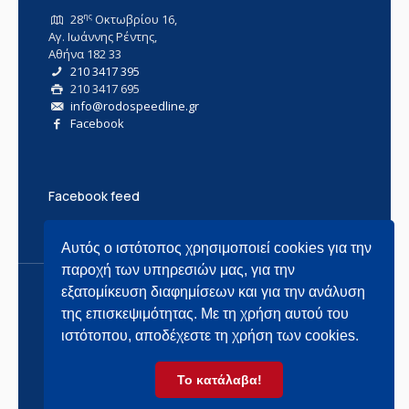
ης
28
Οκτωβρίου 16,
Αγ. Ιωάννης Ρέντης,
Αθήνα 182 33
210 3417 395
210 3417 695
info@rodospeedline.gr
Facebook
Facebook feed
Αυτός ο ιστότοπος χρησιμοποιεί cookies για την
παροχή των υπηρεσιών μας, για την
εξατομίκευση διαφημίσεων και για την ανάλυση
της επισκεψιμότητας. Με τη χρήση αυτού του
ιστότοπου, αποδέχεστε τη χρήση των cookies.
© 2021 Rodos Speed Line, All Rights Reserved |
Powered by
Το κατάλαβα!